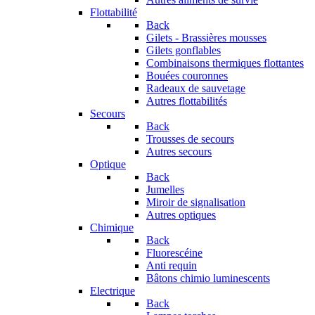
Flottabilité
Back
Gilets - Brassières mousses
Gilets gonflables
Combinaisons thermiques flottantes
Bouées couronnes
Radeaux de sauvetage
Autres flottabilités
Secours
Back
Trousses de secours
Autres secours
Optique
Back
Jumelles
Miroir de signalisation
Autres optiques
Chimique
Back
Fluorescéine
Anti requin
Bâtons chimio luminescents
Electrique
Back