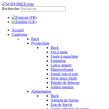
Rechercher
Accueil
Catalogue
Back
Pyrotechnie
Back
Feu à main
Fusée à parachute
Fumigène
Lance amarre
Manoverboard
Signal jour et nuit
Stylo lance étoile
Pistolet de détresse
Autres signaux
Alimentation
Back
Aliment de Survie
Eau de Survie
Autres aliments de survie