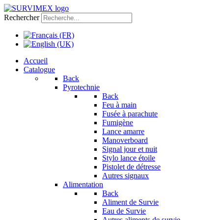
Rechercher
Accueil
Catalogue
Back
Pyrotechnie
Back
Feu à main
Fusée à parachute
Fumigène
Lance amarre
Manoverboard
Signal jour et nuit
Stylo lance étoile
Pistolet de détresse
Autres signaux
Alimentation
Back
Aliment de Survie
Eau de Survie
Autres aliments de survie