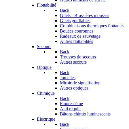
Flottabilité
Back
Gilets - Brassières mousses
Gilets gonflables
Combinaisons thermiques flottantes
Bouées couronnes
Radeaux de sauvetage
Autres flottabilités
Secours
Back
Trousses de secours
Autres secours
Optique
Back
Jumelles
Miroir de signalisation
Autres optiques
Chimique
Back
Fluorescéine
Anti requin
Bâtons chimio luminescents
Electrique
Back